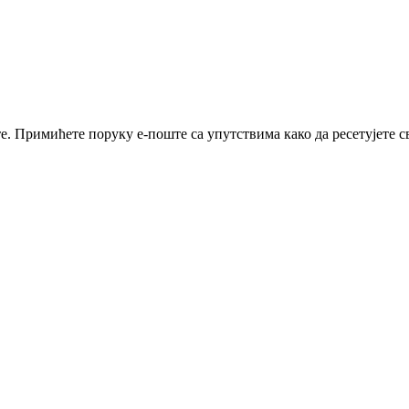
е. Примићете поруку е-поште са упутствима како да ресетујете св