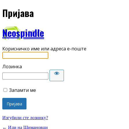
Пријава
Neospindle
Корисничко име или адреса е-поште
Лозинка
Запамти ме
Изгубили сте лозинку?
← Иди на Шимановци