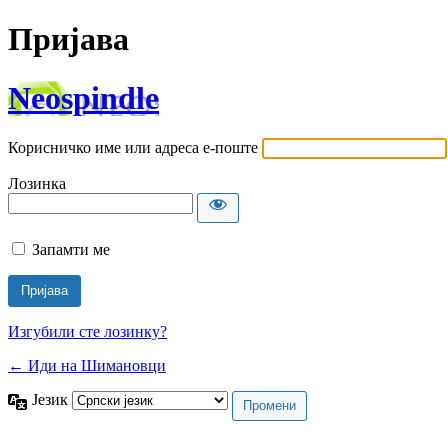
Пријава
Neospindle
Корисничко име или адреса е-поште
Лозинка
Запамти ме
Изгубили сте лозинку?
← Иди на Шимановци
Језик