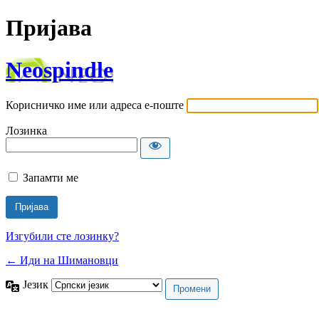
Пријава
Neospindle
Корисничко име или адреса е-поште
Лозинка
Запамти ме
Изгубили сте лозинку?
← Иди на Шимановци
Језик