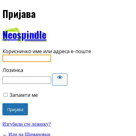
Пријава
Neospindle
Корисничко име или адреса е-поште
Лозинка
Запамти ме
Изгубили сте лозинку?
← Иди на Шимановци