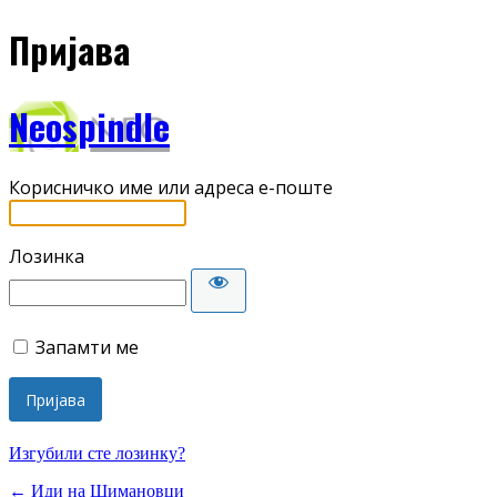
Пријава
Neospindle
Корисничко име или адреса е-поште
Лозинка
Запамти ме
Изгубили сте лозинку?
← Иди на Шимановци