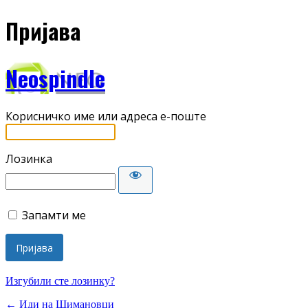
Пријава
Neospindle
Корисничко име или адреса е-поште
Лозинка
Запамти ме
Изгубили сте лозинку?
← Иди на Шимановци