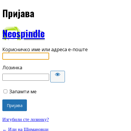
Пријава
Neospindle
Корисничко име или адреса е-поште
Лозинка
Запамти ме
Изгубили сте лозинку?
← Иди на Шимановци