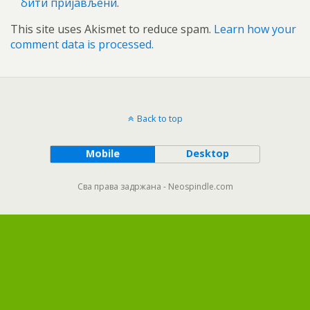
бити пријављени
.
This site uses Akismet to reduce spam.
Learn how your
comment data is processed.
Back to top
Mobile
Desktop
Сва права задржана - Neospindle.com