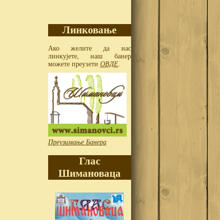
Линковање
Ако желите да нас
линкујете, наш банер
можете преузети
ОВДЕ
.
Преузимање Банера
Глас
Шимановаца