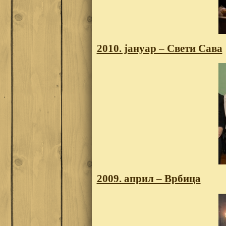
2010. јануар – Свети Сава
2009. април – Врбица