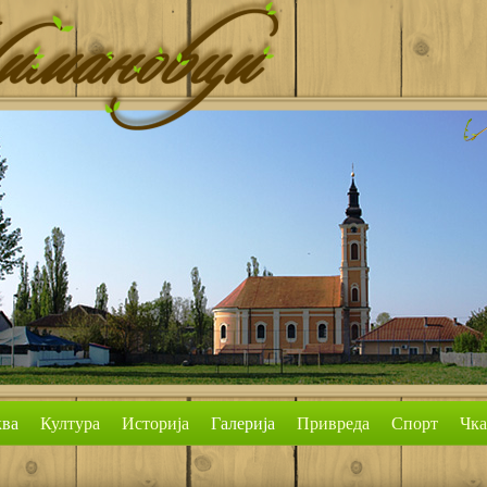
ва
Култура
Историја
Галерија
Привреда
Спорт
Чк