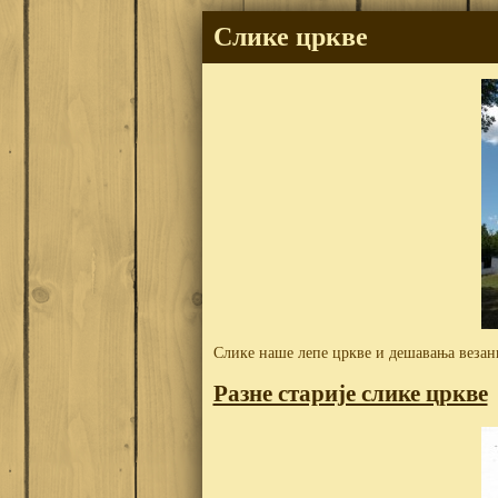
Слике цркве
Слике наше лепе цркве и дешавања везан
Разне старије слике цркве