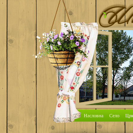
Насловна
Село
Црк