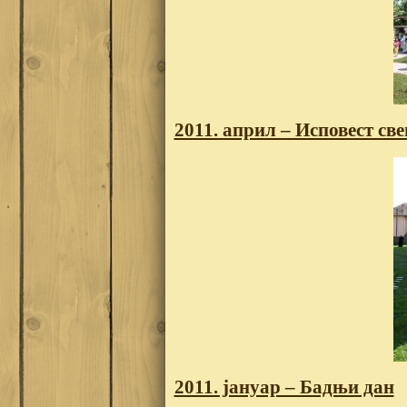
2011. април – Исповест св
2011. јануар – Бадњи дан