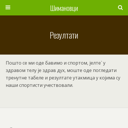
Шимановци
Резултати
Пошто се ми оде бавимо и спортом, јелте` у
здравом телу је здрав дух, моште оде погледати
тренутне табеле и резултате утакмица у којима су
наши спортисти учествовали.