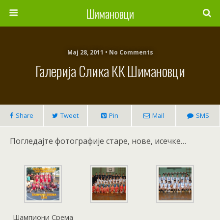
Шимановци
Мај 28, 2011 • No Comments
Галерија Слика КК Шимановци
Share
Tweet
Pin
Mail
SMS
Погледајте фотографије старе, нове, исечке…
Шампиони Срема