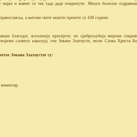
ве мајке и ковчег се тек тада даде покренути. Многи болесни оздрави
православља, а његове свете мошти пренете су 438 године.
ијавши благодат, всељенију просвјети: не среброљубија мирови сокро
војими словеси наказуја, оче Јоване Златоусте, моли Слова Христа Бог
етог Јована Златоустог су:
 коментар.