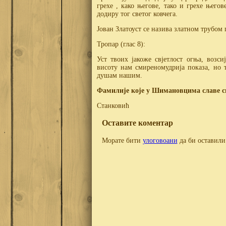
грехе , како његове, тако и грехе њего
додиру тог светог ковчега.
Јован Златоуст се назива златном трубом 
Тропар (глас 8):
Уст твоих јакоже свјетлост огња, возс
висоту нам смиреномудрија показа, но т
душам нашим.
Фамилије које у Шимановцима славе св
Станковић
Оставите коментар
Морате бити
улоговоани
да би оставили