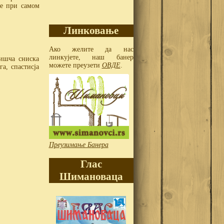
ше при самом
Линковање
Ако желите да нас
линкујете, наш банер
вишча сниска
можете преузети
ОВДЕ
.
а, спастисја
Преузимање Банера
Глас
Шимановаца