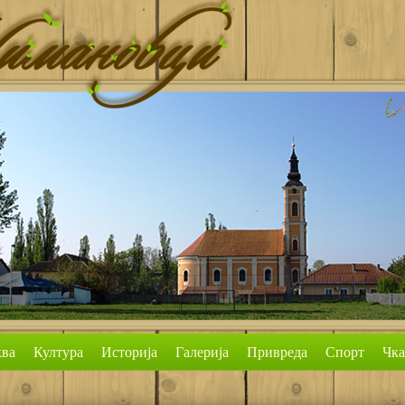
ва
Култура
Историја
Галерија
Привреда
Спорт
Чк