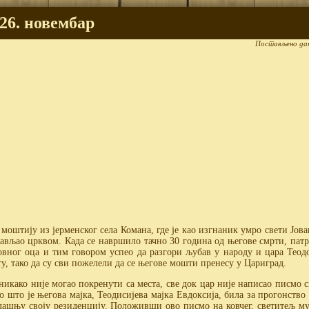
26. новембар
Постављено да
 моштију из јерменског села Комана, где је као изгнаник умро свети Јова
прављао црквом. Када се навршило тачно 30 година од његове смрти, пат
ховног оца и тим говором успео да разгори љубав у народу и цара Теодо
у, тако да су сви пожелели да се његове мошти пренесу у Цариград.
никако није могао покренути са места, све док цар није написао писмо 
о што је његова мајка, Теодисијева мајка Евдоксија, била за прогонство
адашњу своју резиденцију. Положивши ово писмо на ковчег, светитељ му