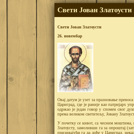
Свети Јован Златоусти 
Свети Јован Златоусти
26. новембар
Овај датум је узет за празновање преноса
Цариград, где је раније као патријарх у
одржао је један говор у спомен свог ду
према великом светитељу, Јовану Златоуст
У почетку се кивот, са чесним моштима, 
Златоусту, замоливши га за опроштај (зат
призивајући га да дође у Цариград, нек