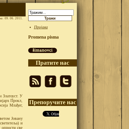
Претрага:
на:
09. 06. 2011.
Пријава
Promena pisma
Пратите нас
н Златоуст. У
ријарх Прокл,
Препоручите нас
сија Млађег,
светом Јовану
 светитеља) и
 опрости све