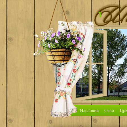
Насловна
Село
Црк