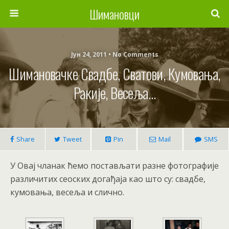
Шимановци
Јун 24, 2011 • No Comments
Шимановачке Свадбе, Сватови, Кумовања,
Ракије, Весеља…
Share
Tweet
Pin
Mail
SMS
У Овај чланак ћемо постављати разне фотографије
различитих сеоских догађаја као што су: свадбе,
кумовања, весеља и слично.