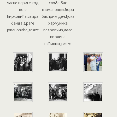
часне вериге код
слоба бас
воје
шимановци,бора
ћирковића,свира
басприм деч,ђока
банда драге
хармуника
јовановића_resize
петровчић,лале
виолина
пећинци_resize