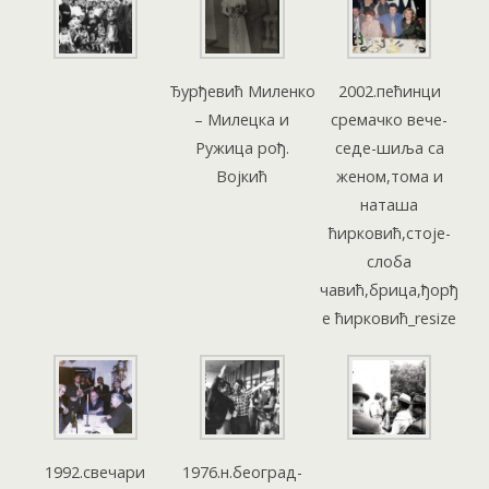
Ђурђевић Миленко
2002.пећинци
– Милецка и
сремачко вече-
Ружица рођ.
седе-шиља са
Војкић
женом,тома и
наташа
ћирковић,стоје-
слоба
чавић,брица,ђорђ
е ћирковић_resize
1992.свечари
1976.н.београд-