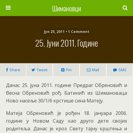
Шимановци
Јун 25, 2011 • 1 Comment
25. Јуни 2011. Године
Share
Tweet
Pin
Mail
SMS
Данас 25. јуна 2011. године Предраг Обреновић и
Весна Обреновић рођ. Батинић из Шимановаца
Ново насеље 30/1/6 крстише сина Матеју.
Матеја Обреновић је рођен 18. јануара 2006.
године у Новом Саду као друго дете својих
родитеља. Данас је кроз Свету тајну крштења и