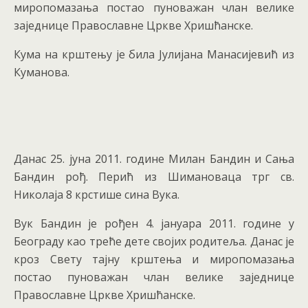
миропомазања постао пуноважан члан велике
заједнице Православне Цркве Хришћанске.
Кума на крштењу је била Јулијана Манасијевић из
Куманова.
Данас 25. јуна 2011. године Милан Бандин и Сања
Бандин рођ. Перић из Шимановаца трг св.
Николаја 8 крстише сина Вука.
Вук Бандин је рођен 4. јануара 2011. године у
Београду као треће дете својих родитеља. Данас је
кроз Свету тајну крштења и миропомазања
постао пуноважан члан велике заједнице
Православне Цркве Хришћанске.