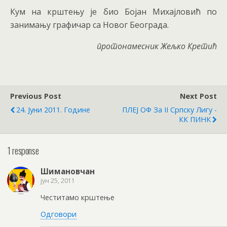
Кум на крштењу је био Бојан Михајловић по
занимању графичар са Новог Београда.
протонамесник Жељко Кретић
Previous Post
Next Post
24. Јуни 2011. Године
ПЛЕЈ ОФ За II Српску Лигу -
КК ПИНК
1 response
Шимановчан
јун 25, 2011
Честитамо крштење
Одговори