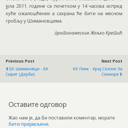
јула 2011. године са почетком у 14 часова испред
куће ожалошћених а сахрана ће бити на месном
гробљу у Шимановцима.
протонамесник Жељко Кретић
Previous Post
Next Post
БК Шимановци - БК
КК Пинк - Крај Сезоне За
Сириг (дерби)
Сениоре
Оставите одговор
Жао нам је, да би поставили коментар, морате
бити пријављени
.