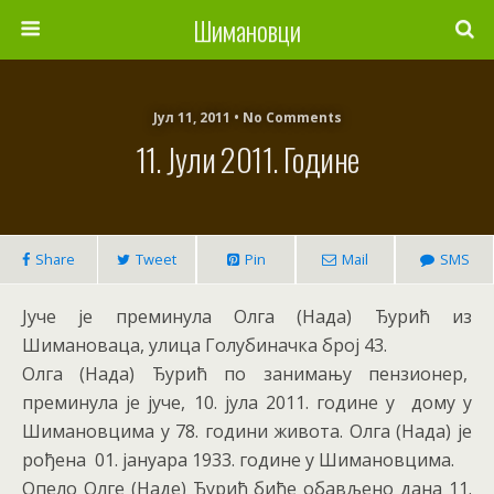
Шимановци
Јул 11, 2011 • No Comments
11. Јули 2011. Године
Share
Tweet
Pin
Mail
SMS
Јуче је преминула Олга (Нада) Ђурић из
Шимановаца, улица Голубиначка број 43.
Олга (Нада) Ђурић по занимању пензионер,
преминула је јуче, 10. јула 2011. године у дому у
Шимановцима у 78. години живота. Олга (Нада) је
рођена 01. јануара 1933. године у Шимановцима.
Опело Олге (Наде) Ђурић биће обављено дана 11.