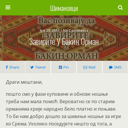
Шимановци
Јул 28, 2011 • No Comments
Завирите У Бакин Орман
Share
Tweet
Pin
Mail
SMS
Драги мештани,
пошто смо у фази куповине и обнове ношње
треба нам мала помоћ. Вероватно се по старим
орманима крије народно бело платно и поњаве.
То би нам добро дошло за шивење ношње за игре
из Срема. Уколико поседујете нешто од тога, а