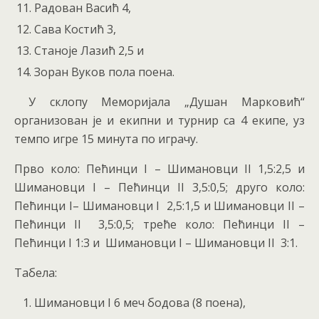
Радован Васић 4,
Сава Костић 3,
Станоје Лазић 2,5 и
Зоран Вуков пола поена.
У склопу Меморијала „Душан Марковић“
организован је и екипни и турнир са 4 екипе, уз
темпо игре 15 минута по играчу.
Прво коло: Пећинци I – Шимановци II 1,5:2,5 и
Шимановци I – Пећинци II 3,5:0,5; друго коло:
Пећинци I– Шимановци I 2,5:1,5 и Шимановци II –
Пећинци II 3,5:0,5; треће коло: Пећинци II –
Пећинци I 1:3 и Шимановци I – Шимановци II 3:1.
Табела:
Шимановци I 6 меч бодова (8 поена),