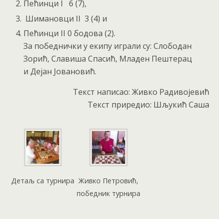
Пећинци I 6 (7),
Шимановци II 3 (4) и
Пећинци II 0 бодова (2).
За победнички у екипу играли су: Слободан
Зорић, Славиша Спасић, Младен Пештерац
и Дејан Јовановић.
Текст написао: Живко Радивојевић
Текст приредио: Шљукић Саша
Детаљ са турнира
Живко Петровић,
победник турнира