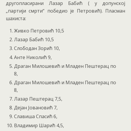
другопласирани Лазар Бабић ( у допунској
„партији смрти“ победио је Петровић). Пласман
шахиста:
Живко Петровић 10,5
Лазар Бабић 10,5
Слободан Зорић 10,
Анте Николић 9,
Драган Милошевић и Младен Пештерац по
8,
Драган Милошевић и Младен Пештерац по
8,
Лазар Пештерац 7,5,
Дејан Јовановић 7,
Славиша Спасић 6,
Владимир Шарић 4,5,