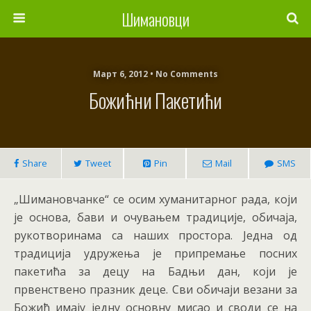
Шимановци
Март 6, 2012 • No Comments
Божићни Пакетићи
Share
Tweet
Pin
Mail
SMS
„Шимановчанке“ се осим хуманитарног рада, који
је основа, бави и очувањем традиције, обичаја,
рукотворинама са наших простора. Једна од
традиција удружења је припремање посних
пакетића за децу на Бадњи дан, који је
првенствено празник деце. Сви обичаји везани за
Божић имају једну основну мисао и своди се на