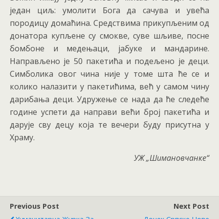
један циљ: умолити Бога да сачува и увећа
породицу домаћина. Средствима прикупљеним од
донатора купљене су смокве, суве шљиве, посне
бомбоне и медењаци, јабуке и мандарине.
Направљено је 50 пакетића и подељено је деци.
Симболика овог чина није у томе шта ће се и
колико налазити у пакетићима, већ у самом чину
дарибања деци. Удружење се нада да ће следеће
године успети да направи већи број пакетића и
дарује сву децу која те вечери буду присутна у
Храму.
УЖ „Шимановчанке“
Previous Post
Next Post