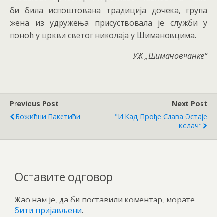
би била испоштована традиција дочека, група
жена из удружења присуствовала је служби у
поноћ у цркви светог николаја у Шимановцима.
УЖ „Шимановчанке“
Previous Post
Next Post
Божићни Пакетићи
"И Кад Прође Слава Остаје
Колач"
Оставите одговор
Жао нам је, да би поставили коментар, морате
бити пријављени
.