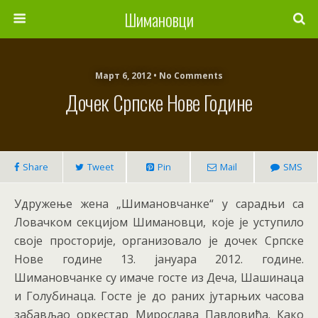
Шимановци
Март 6, 2012 • No Comments
Дочек Српске Нове Године
Share
Tweet
Pin
Mail
SMS
Удружење жена „Шимановчанке“ у сарадњи са
Ловачком секцијом Шимановци, које је уступило
своје просторије, организовало је дочек Српске
Нове године 13. јануара 2012. године.
Шимановчанке су имаче госте из Деча, Шашинаца
и Голубинаца. Госте је до раних јутарњих часова
забављао оркестар Мирослава Павловића. Како