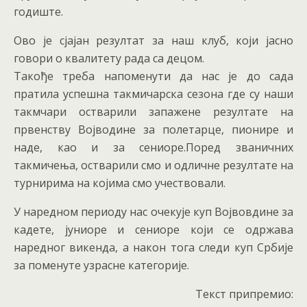
годиште.
Ово је сјајан резултат за наш клуб, који јасно
говори о квалитету рада са децом.
Такође треба напоменути да нас је до сада
пратила успешна такмичарска сезона где су наши
такмчари остварили запажене резултате на
првенству Војводине за полетарце, пионире и
наде, као и за сениоре.Поред званичних
такмичења, остварили смо и одличне резултате на
турнирима на којима смо учествовали.
У наредном периоду нас очекује куп Војвовдине за
кадете, јуниоре и сениоре који се одржава
наредног викенда, а након тога следи куп Србије
за поменуте узрасне категорије.
Текст припремио: