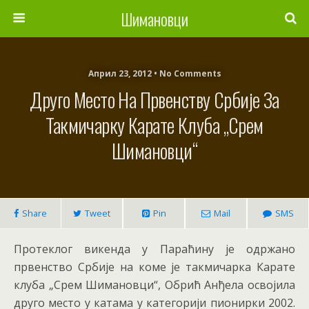
Шимановци
Април 23, 2012 • No Comments
Друго Место На Првенству Србије За
Такмичарку Карате Клуба „Срем
Шимановци“
Share
Tweet
Pin
Mail
SMS
Протеклог викенда у Параћину је одржано
првенство Србије на коме је такмичарка Карате
клуба „Срем Шимановци“, Обрић Анђела освојила
друго место у катама у категорији пионирки 2002.