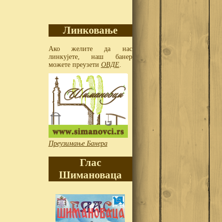
Линковање
Ако желите да нас
линкујете, наш банер
можете преузети
ОВДЕ
.
Преузимање Банера
Глас
Шимановаца