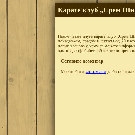
Карате клуб „Срем Ши
Након летње паузе карате клуб „Срем Ш
понедељком, средом и петком од 20 часо
нових чланова о чему се можете информи
нам предстоје бићете обавештени преко 
Оставите коментар
Морате бити
улоговоани
да би оставили