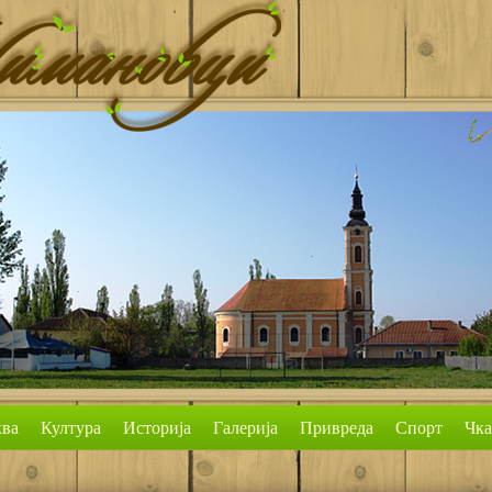
ва
Култура
Историја
Галерија
Привреда
Спорт
Чк