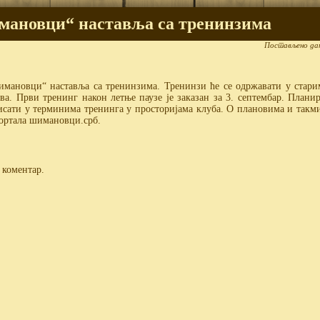
мановци“ наставља са тренинзима
Постављено да
имановци“ наставља са тренинзима. Тренинзи ће се одржавати у стар
ва. Први тренинг након летње паузе је заказан за 3. септембар. Планир
сати у терминима тренинга у просторијама клуба. О плановима и такм
портала шимановци.срб.
 коментар.