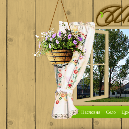
Насловна
Село
Црк