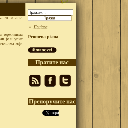
Претрага:
на:
30. 08. 2012.
Пријава
им терминима
Promena pisma
ан је и упис
ичењима који
Пратите нас
Препоручите нас