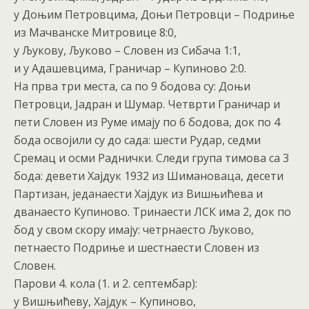
у Доњим Петровцима, Доњи Петровци – Подриње
из Мачванске Митровице 8:0,
у Љукову, Љуково – Словен из Сибача 1:1,
и у Адашевцима, Граничар – Купиново 2:0.
На прва три места, са по 9 бодова су: Доњи
Петровци, Јадран и Шумар. Четврти Граничар и
пети Словен из Руме имају по 6 бодова, док по 4
бода освојили су до сада: шести Рудар, седми
Сремац и осми Раднички. Следи група тимова са 3
бода: девети Хајдук 1932 из Шимановаца, десети
Партизан, једанаести Хајдук из Вишњићева и
дванаесто Купиново. Тринаести ЛСК има 2, док по
бод у свом скору имају: четрнаесто Љуково,
петнаесто Подриње и шестнаести Словен из
Словен.
Парови 4. кола (1. и 2. септембар):
у Вишњићеву, Хајдук – Купиново,