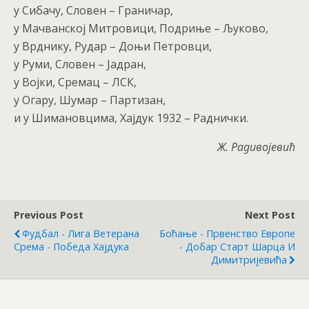
у Сибачу, Словен – Граничар,
у Мачванској Митровици, Подриње – Љуково,
у Врднику, Рудар – Доњи Петровци,
у Руми, Словен – Јадран,
у Војки, Сремац – ЛСК,
у Огару, Шумар – Партизан,
и у Шимановцима, Хајдук 1932 – Раднички.
Ж. Радивојевић
Previous Post
Next Post
Фудбал - Лига Ветерана
Боћање - Првенство Европе
Срема - Победа Хајдука
- Добар Старт Шарца И
Димитријевића