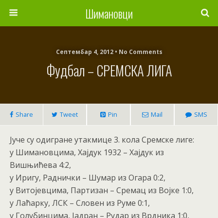
Шимановци
Септембар 4, 2012 • No Comments
Фудбал – СРЕМСКА ЛИГА
Share
Tweet
Pin
Mail
SMS
Јуче су одигране утакмице 3. кола Сремске лиге:
у Шимановцима, Хајдук 1932 – Хајдук из
Вишњићева 4:2,
у Иригу, Раднички – Шумар из Огара 0:2,
у Витојевцима, Партизан – Сремац из Војке 1:0,
у Лаћарку, ЛСК – Словен из Руме 0:1,
у Голубинцима, Јадран – Рудар из Врдника 1:0,