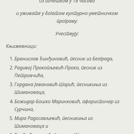
са почетком у 18 часова
и уживате у богатом културно-уметничком
програму:
Учествују:
Књижевници:
Бранислав Ђинђиновић, песник из Београда,
Радивој Прокопљевић-Прока, песник из
Петровчића,
Гордана Јовановић-Шарић, песникиња из
Шимановаца,
Божидар-Бошко Маринковић, афористичар из
Сурчина,
Мира Радосављевић, песникиња из
Шимановаца и