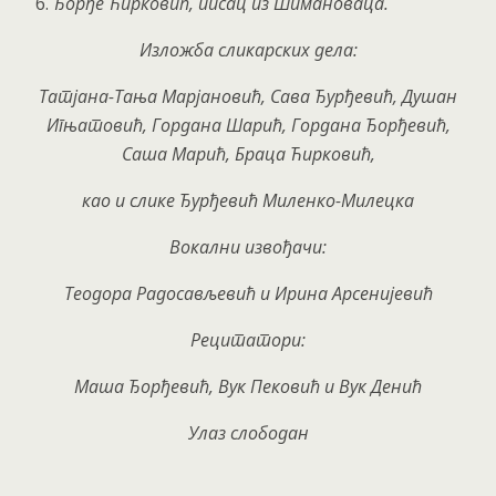
Ђорђе Ћирковић, писац из Шимановаца.
Изложба сликарских дела:
Татјана-Тања Марјановић, Сава Ђурђевић, Душан
Игњатовић, Гордана Шарић, Гордана Ђорђевић,
Саша Марић, Браца Ћирковић,
као и слике Ђурђевић Миленко-Милецка
Вокални извођачи:
Теодора Радосављевић и Ирина Арсенијевић
Рецитатори:
Маша Ђорђевић, Вук Пековић и Вук Денић
Улаз слободан