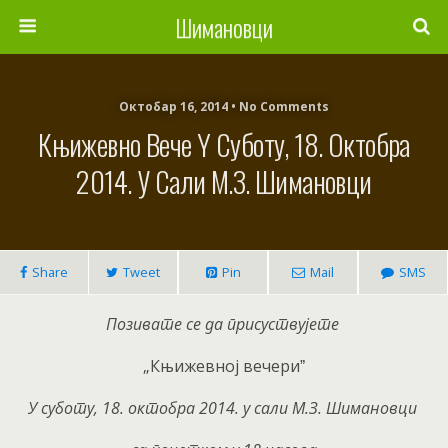
Шимановци
Октобар 16, 2014 • No Comments
Књижевнo Вече Y Суботу, 18. Октобра
2014. У Сали М.З. Шимановци
Share
Tweet
Pin
Mail
SMS
Позивате се да присуствујете
„Књижевнoј вечериˮ
У суботу, 18. октобра 2014. у сали М.З. Шимановци