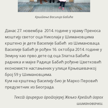
Крштење Василија Бабића
Данас 27. новембра 2014. године у храму Преноса
моштију светог оца Николаја у Шимановцима
крштено је дете Василије Бабић из Шимановаца.
Василије Бабић је рођен 16. октобра 2014. године у
Земуну као прво дете од оца Златка Бабића
радника и мајке Радице Бабић рођене Цветковић
економисте настањених у улици Крњешевачкој
број 59 у Шимановцима.
Кум на крштењу Василију био је Марко Перовић
предузетник из Београда.
Текст приредио протојереј Жељко Кретић парох
шимановачки.