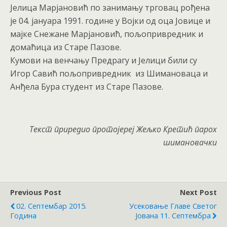
Јелица Марјановић по занимању трговац рођена
је 04. јануара 1991. године у Војки од оца Јовице и
мајке Снежане Марјановић, пољопривредник и
домаћица из Старе Пазове.
Кумови на венчању Предрагу и Јелици били су
Игор Савић пољопривредник из Шимановаца и
Анђела Бура студент из Старе Пазове.
Текст приредио протојереј Жељко Кретић парох
шимановачки
Previous Post
Next Post
02. Септембар 2015.
Усековање Главе Светог
Година
Јована 11. Септембра