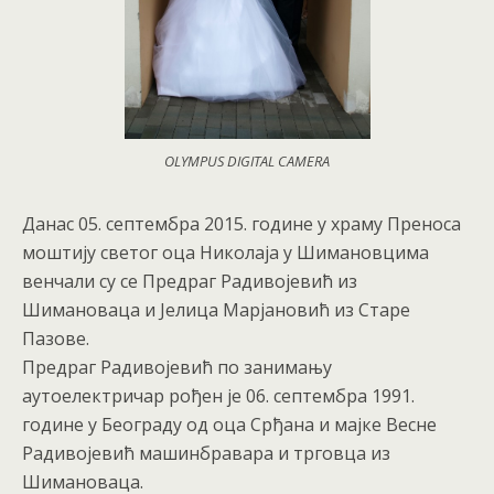
OLYMPUS DIGITAL CAMERA
Данас 05. септембра 2015. године у храму Преноса
моштију светог оца Николаја у Шимановцима
венчали су се Предраг Радивојевић из
Шимановаца и Јелица Марјановић из Старе
Пазове.
Предраг Радивојевић по занимању
аутоелектричар рођен је 06. септембра 1991.
године у Београду од оца Срђана и мајке Весне
Радивојевић машинбравара и трговца из
Шимановаца.