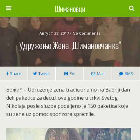
Шимановци
Август 28, 2017 • No Comments
Удружење Жена „Шимановчанке“
Share
Tweet
Pin
Mail
SMS
Божић – Udruzenje zena tradicionalno na Badnji dan
deli paketice za decu.I ove godine u crkvi Svetog
Nikolaja posle sluzbe podeljeno je 150 paketica koje
su zene uz pomoc sponzora spremile.