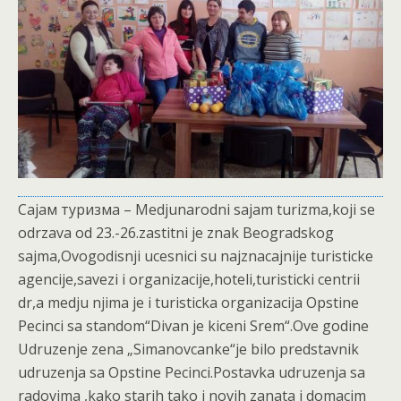
Сајам туризма – Medjunarodni sajam turizma,koji se
odrzava od 23.-26.zastitni je znak Beogradskog
sajma,Ovogodisnji ucesnici su najznacajnije turisticke
agencije,savezi i organizacije,hoteli,turisticki centrii
dr,a medju njima je i turisticka organizacija Opstine
Pecinci sa standom“Divan je kiceni Srem“.Ove godine
Udruzenje zena „Simanovcanke“je bilo predstavnik
udruzenja sa Opstine Pecinci.Postavka udruzenja sa
radovima ,kako starih tako i novih zanata i domacim