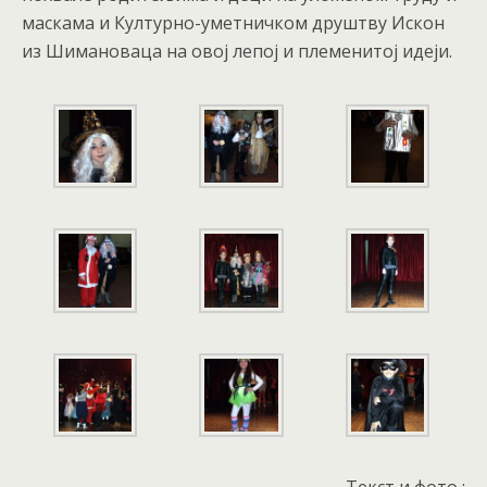
маскама и Културно-уметничком друштву Искон
из Шимановаца на овој лепој и племенитој идеји.
Текст и фото :