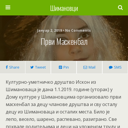
Шимановци
Јануар 2, 2019 • No Comments
Први Маскенбал
Share
Tweet
Pin
Mail
SMS
Културно-уметничко друштво Искон из
Шимановаца је дана 1.1.2019. године (уторак) у
Дому културе у Шимановцима организовало први
маскенбал за децу чланове друштва и сву осталу
децу из Шимановаца и осталих места. Било је
лепо, весело, шарено, распевано, разиграно. Све
похвале родитељима и деци на уложеном труду и