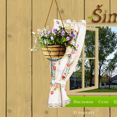
Насловна
Село
Ц
О порталу