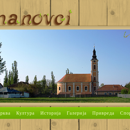
рква
Култура
Историја
Галерија
Привреда
Спо