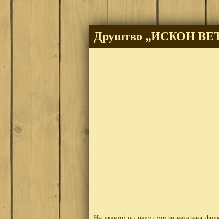
Друштво „ИСКОН ВЕ
На деветој по реду смотри ветерана фолк