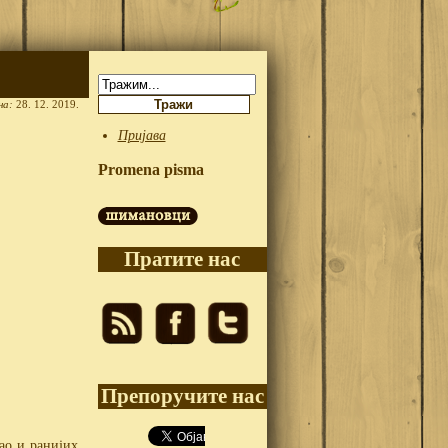
Претрага:
на:
28. 12. 2019.
Пријава
Promena pisma
Пратите нас
Препоручите нас
као и ранијих