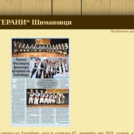
ТЕРАНИ“ Шимановци
Постављено да
лораша на Златибору, која је одржана 07. децембра ове 2019. године, 