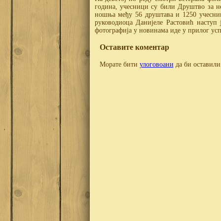
година, учесници су били Друштво за
ношња међу 56 друштава и 1250 учесник
руководиоца Данијеле Растовић наступ 
фотографија у новинама иде у прилог 
Оставите коментар
Морате бити
улоговоани
да би оставили