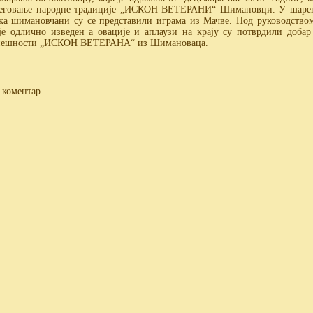
 неговање народне традиције „ИСКОН ВЕТЕРАНИ“ Шимановци. У шарен
а шимановчани су се представили играма из Мачве. Под руководство
је одлично изведен а овације и аплаузи на крају су потврдили добар
успешности „ИСКОН ВЕТЕРАНА“ из Шимановаца.
 коментар.