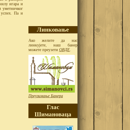
илу игара и
м уметничког
 успех. Па и
Линковање
Ако желите да нас
линкујете, наш банер
можете преузети
ОВДЕ
.
Преузимање Банера
Глас
Шимановаца