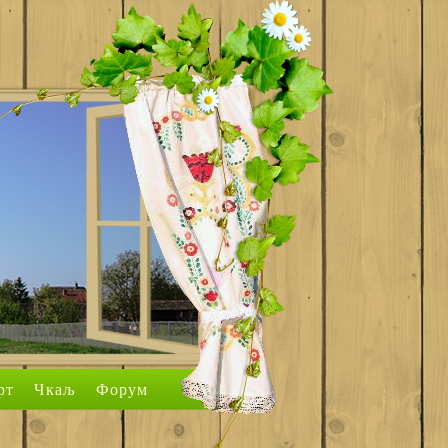
рт
Чкаљ
Форум