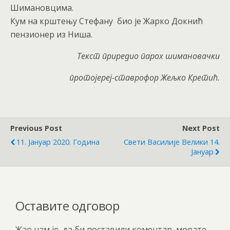
Шимановцима.
Кум на крштењу Стефану био је Жарко Докнић
пензионер из Ниша.
Текст приредио
парох шимановачки
протојереј-ставрофор
Жељко Крети
ћ
.
Previous Post
Next Post
11. Јануар 2020. Година
Свети Василије Велики 14.
Јануар
Оставите одговор
Жао нам је, да би поставили коментар, морате