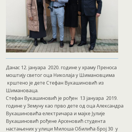
Данас 12. јануара 2020. године у храму Преноса
моштију светог оца Николаја у Шимановцима
крштено је дете Стефан Вукашиновић из
Шимановаца.
Стефан Вукашиновић је рођен 13 јануара 2019.
године у Земуну као прво дете од оца Александра
Вукашиновића електричара и мајке Јулије
Вукашиновић рођене Арсеновић студента
настањених у улици Милоша Обилића број 30 у