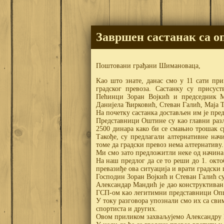
Завршен састанак са о
Поштовани грађани Шимановаца,
Kао што знате, данас смо у 11 сати пр
градског превоза. Састанку су прису
Пећинци Зоран Војкић и председник 
Данијела Ћирковић, Стеван Галић, Маја 
На почетку састанка достављен им је пред
Представници Оштине су као главни разл
2500 динара како би се смањио трошак ср
Такође, су предлагали алтернативне на
томе да градски превоз нема алтернативу.
Ми смо зато предложитли неке од начина
На наш предлог да се то реши до 1. окто
превазиђе ова ситуација и врати градски 
Господин Зоран Војкић и Стеван Галић су
Александар Мандић је дао конструктиван 
ГСП-ом као легитимни представници Оп
У току разговора упознали смо их са сви
спортиста и других.
Овом приликом захваљујемо Александру 