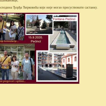
у Шимановце,
сподина Ђорђа Ћирковића који није могао присуствовати састанку.