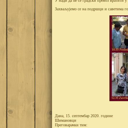
У нади да ће се градски превоз вратити 
Захваљујемо се на подршци и саветима го
Дана, 15. септембар 2020. године
Шимановци
Преговарачки тим: