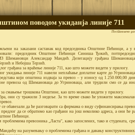
пштином поводом укиданја линије 711
Постављено да
имљени на заказани састанак код председника Општине Пећинци, а у 
ствовали: председник Општине Пећинци Синиша Ђокић, потпредсед
МЗ Шимановци Александар Мандић. Делегацију грађана Шимановаца
Терзић и Небојша Терзић.
лог грађана за враћење линије 711, као што можете видети у прилогу.
ог укидања линије 711 навели неплаћање доплатне карте до Угриноваца
едстава који општина издваја за превоз – у износу од 1.250.000,00 ди
чине превоза од Шимановаца до Угриноваца, али трудили смо се да ин
 за смањење трошкова Општине, као што можете видети у прилогу.
бра, они су тражили 3 недеље. За то време свако ће уложити максимала
превоз.
 се обавезали да ће разговарати са фирмама о виду суфинансирања прев
предлог да се обратимо као грађани на још неколико адреса, а они ће р
штине Пећинци.
м проблемима превозника „Ласта“, како запослених, тако и студената, с
Мандићу на разумевању о проблемима грађана и давању конструктивних 