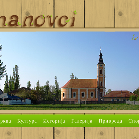
рква
Култура
Историја
Галерија
Привреда
Спо