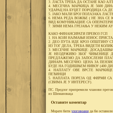
3. ЛАСТА ТРЕБА ДА ОСТАНЕ КАО АЛ
4. МЕСЕЧНА МАРКИЦА ЈЕ 5600 ДИН
УДАРАЦ НА БУЏЕТ ПОРОДИЦА СА Д
5. ЈАКО МАЛИ БРОЈ ПОЛАЗАКА ЛАСТ
6. НЕМА РЕДА ВОЖЊЕ ( НЕ ЗНА СЕ 
ВИД КОМУНИКАЦИЈЕ СА ОПЕРАТЕРИ
7. ЗИМИ НЕМА ГРЕЈАЊА У НЕКИМ 
КАКО ФИНАНСИРАТИ ПРЕВОЗ ГСП
1. НА КОЈИ НАЈМАЊИ ИЗНОС ПРИСТА
2. ДЕО ПУТА ИДЕ КРОЗ ОПШТИНУ С
ИЗ ТОГ ДЕЛА, ТРЕБА ВИДЕТИ КОЛИК
3. МЕСЕЧНЕ МАРКИЦЕ: ДОСАДАШЊИ
ЈЕ НЕОДРЖИВО ЗБОГ ЧИЊЕНИЦЕ Д
ПРЕДЛАЖЕМО ДА ЗАПОСЛЕНИ ПЛАЋА
ДИНАРА МЕСЕЧНО. ЦЕНА ЗА ПЕНЗИ
БУДЕ НА ГОДИШЊЕМ НИВОУ (400 ДИ
4. НАПЛАТУ ОВЕ ВРСТЕ МАРКИЦ
ПЕЋИНЦИ
5. НАПЛАТА ПОРЕЗА ОД ФИРМИ С
(СВИМА ЈЕ У ИНТЕРЕСУ).
ПС. Предлог припремили чланови прегова
из Шимановаца
Оставите коментар
Морате бити
улоговоани
да би оставили