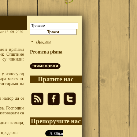
Претрага:
на:
15. 09. 2020.
Пријава
вези враћања
Promena pisma
ник Општине
 су чинили:
 у износу од
Пратите нас
нара месечно.
систирамо на
н напор да се
оза. Господин
азговарати са
Препоручите нас
редњошколаца,
предлога.