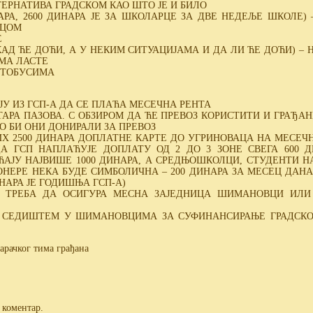
ТЕРНАТИВА ГРАДСКОМ КАО ШТО ЈЕ И БИЛО
АРА, 2600 ДИНАРА ЈЕ ЗА ШКОЛАРЦЕ ЗА ДВЕ НЕДЕЉЕ ШКОЛЕ)
ЕЦОМ
Е
КАД ЋЕ ДОЋИ, А У НЕКИМ СИТУАЦИЈАМА И ДА ЛИ ЋЕ ДОЋИ) – 
МА ЛАСТЕ
АУТОБУСИМА
ЈУ ИЗ ГСП-А ДА СЕ ПЛАЋА МЕСЕЧНА РЕНТА
ТАРА ПАЗОВА. С ОБЗИРОМ ДА ЋЕ ПРЕВОЗ КОРИСТИТИ И ГРАЂА
О БИ ОНИ ДОНИРАЛИ ЗА ПРЕВОЗ
Х 2500 ДИНАРА ДОПЛАТНЕ КАРТЕ ДО УГРИНОВАЦА НА МЕСЕЧ
А ГСП НАПЛАЋУЈЕ ДОПЛАТУ ОД 2 ДО 3 ЗОНЕ СВЕГА 600 Д
ЈУ НАЈВИШЕ 1000 ДИНАРА, А СРЕДЊОШКОЛЦИ, СТУДЕНТИ НА
ОНЕРЕ НЕКА БУДЕ СИМБОЛИЧНА – 200 ДИНАРА ЗА МЕСЕЦ ДАН
НАРА ЈЕ ГОДИШЊА ГСП-А)
Е ТРЕБА ДА ОСИГУРА МЕСНА ЗАЈЕДНИЦА ШИМАНОВЦИ ИЛ
А СЕДИШТЕМ У ШИМАНОВЦИМА ЗА СУФИНАНСИРАЊЕ ГРАДСКО
рачког тима грађана
 коментар.