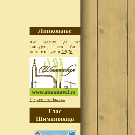
Линковање
Ако желите да нас
линкујете, наш банер
можете преузети
ОВДЕ
.
Преузимање Банера
Глас
Шимановаца