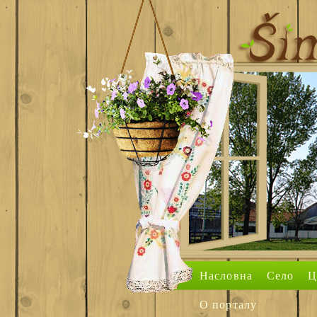
Насловна
Село
Ц
О порталу