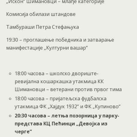
„Искон“ Шимановци – млађе категорије
Комисија обилази штандове
Тамбураши Петра Стефањука
19:30 – проглашење победника и затварање
манифестације „Културни вашар“
18:00 часова – школско двориште-
ревијална кошаркашка утакмица КК
Шимановци – ветерани против првог тима
18:00 часова – пријатељска фудбалска
утакмица ФК „Хајдук 1932“ и ФК „Купиново“
20:30 часова – летња позорница у парку-
представа КЦ Пећинци „Девојка из
черге“