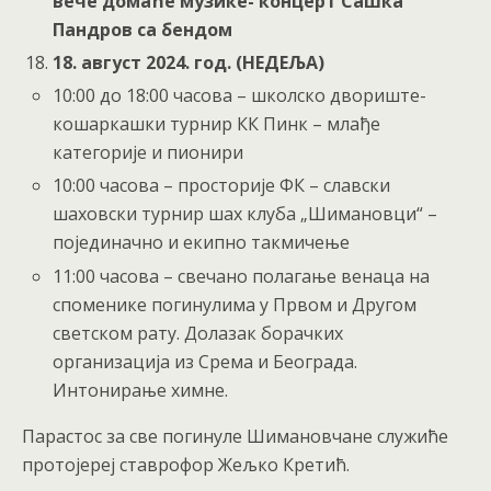
вече домаће музике- концерт Сашка
Пандров са бендом
18
. август 202
4
. год. (НЕДЕЉА)
10:00 до 18:00 часова – школско двориште-
кошаркашки турнир КК Пинк – млађе
категорије и пионири
10:00 часова – просторије ФК – славски
шаховски турнир шах клуба „Шимановци“ –
појединачно и екипно такмичење
11:00 часова – свечано полагање венаца на
споменике погинулима у Првом и Другом
светском рату. Долазак борачких
организација из Срема и Београда.
Интонирање химне.
Парастос за све погинуле Шимановчане служиће
протојереј ставрофор Жељко Кретић.