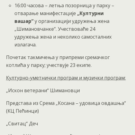
16:00 часова – летња позорница у парку –
отварање манифестације
„Културни
вашар“
у организацији удружења жена
„Шимановчанке“. Учествоваће 24
удружења жена и неколико самосталних
излагача.
Почетак такмичења у припреми сремачког
котлића у парку; учествује 23 екипе.
Културно-уметнички програм
и
музички програм
:
„Искон ветерани“ Шимановци
Представа из Срема „Косана – удовица овдашња“
(КЦ Пећинци)
„Свитац“ Деч