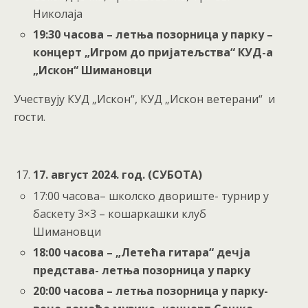
Николаја
19:30
часова – летња позорница у парку –
концерт „Игром до пријатељства“ КУД-а
„Искон“ Шимановци
Учествују КУД „Искон“, КУД „Искон ветерани“ и
гости.
1
7
. август 202
4
. год. (СУБОТА)
17:00 часова– школско двориште- турнир у
баскету 3×3 – кошаркашки клуб
Шимановци
18:00 часова – „Летећа гитара“ дечја
представа- летња позорница у парку
20:00 часова – летња позорница у парку-