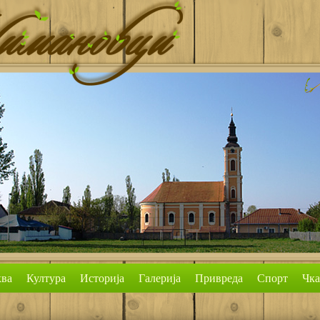
ва
Култура
Историја
Галерија
Привреда
Спорт
Чк