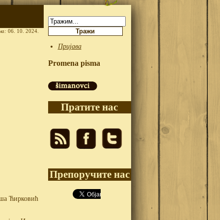
Претрага:
на:
06. 10. 2024.
Пријава
Promena pisma
Пратите нас
Препоручите нас
аша Ћирковић