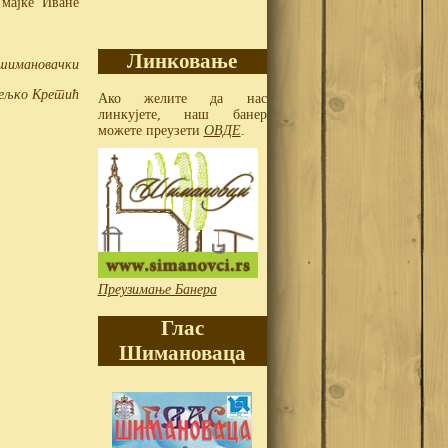
 мајке Иване
Линковање
 шимановачки
ељко Кретић
Ако желите да нас
линкујете, наш банер
можете преузети
ОВДЕ
.
Преузимање Банера
Глас
Шимановаца