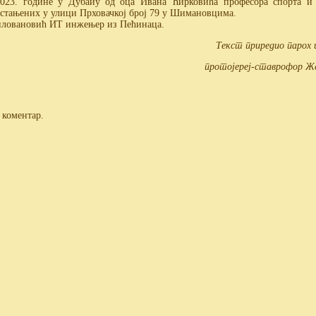
2023. године у Дубаиу од оца Ивана Ћирковића професора спорта и
стањених у улици Прховачкој број 79 у Шимановцима.
иловановић ИТ инжењер из Пећинаца.
Текст приредио парох
протојереј-ставрофор Ж
 коментар.