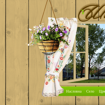
Насловна
Село
Црк