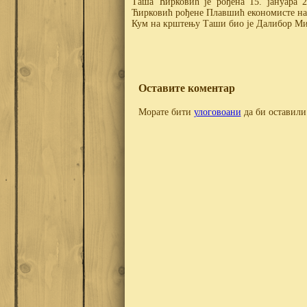
Таша Ћирковић је рођена 15. јануара 
Ћирковић рођене Плавшић економисте на
Кум на крштењу Таши био је Далибор М
Оставите коментар
Морате бити
улоговоани
да би оставили