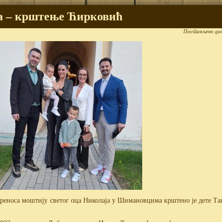
ина – крштење Ћирковић
Постављено да
 Преноса моштију светог оца Николаја у Шимановцима крштено је дете Т