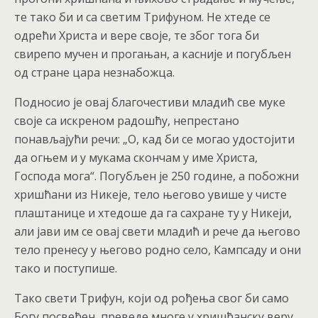
те тако би и са светим Трифуном. Не хтеде се
одрећи Христа и вере своје, те због тога би
свирепо мучен и прогањан, а касније и погубљен
од стране цара незнабожца.
Подносио је овај благочестиви младић све муке
своје са искреном радошћу, непрестано
понављајући речи: „О, кад би се могао удостојити
да огњем и у мукама скончам у име Христа,
Господа мога“. Погубљен је 250 године, а побожни
хришћани из Никеје, тело његово увише у чисте
плаштанице и хтедоше да га сахране ту у Никеји,
али јави им се овај свети младић и рече да његово
тело пренесу у његово родно село, Кампсаду и они
тако и поступише.
Тако свети Трифун, који од рођења свог би само
Богу посвећен, преведе многе у хришћанску веру,