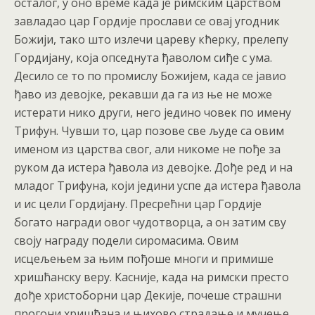
осталог, у оно време када је римским царством
завладао цар Гордије прослави се овај угодник
Божији, тако што излечи цареву кћерку, прелепу
Гордијану, која опседнута ђаволом сиђе с ума.
Десило се то по промислу Божијем, када се јавио
ђаво из девојке, рекавши да га из ње не може
истерати нико други, него једино човек по имену
Трифун. Чувши то, цар позове све људе са овим
именом из царства свог, али никоме не пође за
руком да истера ђавола из девојке. Дође ред и на
младог Трифуна, који једини успе да истера ђавола
и ис цели Гордијану. Пресрећни цар Гордије
богато награди овог чудотворца, а он затим сву
своју награду подели сиромасима. Овим
исцељењем за њим пођоше многи и примише
хришћанску веру. Касније, када на римски престо
дође христоборни цар Декије, почеше страшни
прогони хришћана и њихово страдање и мучење,