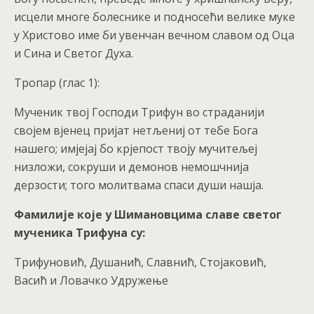
исцели многе болеснике и подносећи велике муке
у Христово име би увенчан вечном славом од Оца
и Сина и Светог Духа.
Тропар (глас 1):
Мученик твој Господи Трифун во страданији
својем вјенец пријат нетљениј от тебе Бога
нашего; имјејај бо крјепост твоју мучитељеј
низложи, сокруши и демонов немошчнија
дерзости; того молитвама спаси души нашја.
Фамилије које у Шимановцима славе светог
мученика Трифуна су:
Трифуновић, Душанић, Славнић, Стојаковић,
Васић и Ловачко Удружење