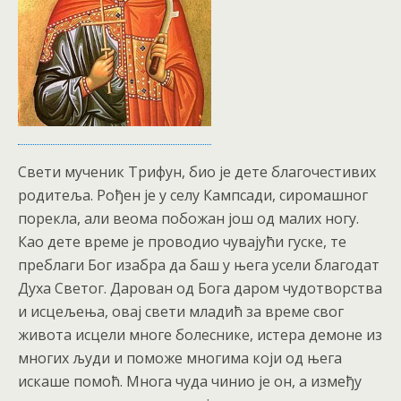
Свети мученик Трифун, био је дете благочестивих
родитеља. Рођен је у селу Кампсади, сиромашног
порекла, али веома побожан још од малих ногу.
Као дете време је проводио чувајући гуске, те
преблаги Бог изабра да баш у њега усели благодат
Духа Светог. Дарован од Бога даром чудотворства
и исцељења, овај свети младић за време свог
живота исцели многе болеснике, истера демоне из
многих људи и поможе многима који од њега
искаше помоћ. Многа чуда чинио је он, а између