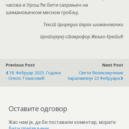
часова и Урош ће бити сахрањен на
шимановачком месном гробљу.
Текст приредио
парох шимановачки
протојереј-ставрофор
Жељко Крети
ћ
Previous Post
Next Post
18. Фебруар 2025. Година
Свети Великомученик
- Опело Томасовић
Харалампије 23 Фебруара
Оставите одговор
Жао нам је, да би поставили коментар, морате
бити пријављени
.