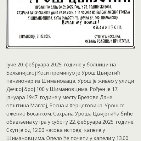
Јуче 20. фебруара 2025. године у болници на
Бежанијској Коси преминуо је Урош Цвијетић
пензионер из Шимановаца. Урош је живео у улици
Дечкој број 100 у Шимановцима. Рођен је 17.
јануара 1947. године у месту Брезове Дане
општина Маглај, Босна и Херцеговина. Урош се
оженио Босанком. Сахрана Уроша Цвијетића биће
обављена сутра у суботу 22. фебруара 2025. године.
Скуп је од 12.00 часова испред капеле у
Шимановцима. Опело ће почети у капели у 13.00