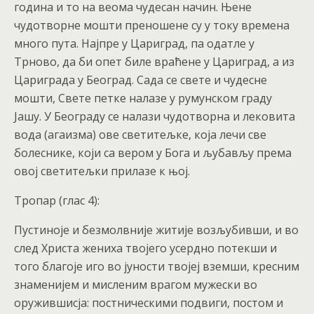
година и то на веома чудесан начин. Њене
чудотворне мошти преношене су у току времена
много пута. Најпре у Цариград, па одатле у
Трново, да би опет биле враћене у Цариград, а из
Цариграда у Београд. Сада се свете и чудесне
мошти, Свете петке налазе у румунском граду
Јашу. У Београду се налази чудотворна и лековита
вода (агаизма) ове светитељке, која лечи све
болеснике, који са вером у Бога и љубављу према
овој светитељки прилазе к њој.
Тропар (глас 4):
Пустиноје и безмолвније житије возљубивши, и во
след Христа жениха твојего усердно потекши и
того благоје иго во јуности твојеј вземши, кресним
знаменијем и мисленим врагом мужески во
оружившисја: постническими подвиги, постом и