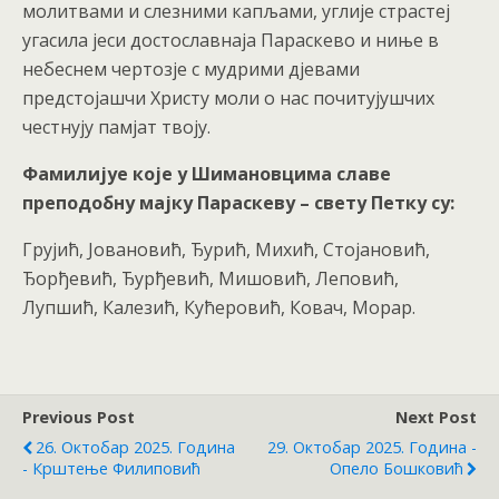
молитвами и слезними капљами, углије страстеј
угасила јеси достославнаја Параскево и ниње в
небеснем чертозје с мудрими дјевами
предстојашчи Христу моли о нас почитујушчих
честнују памјат твоју.
Фамилијуе које у Шимановцима славе
преподобну мајку Параскеву – свету Петку су:
Грујић, Јовановић, Ђурић, Михић, Стојановић,
Ђорђевић, Ђурђевић, Мишовић, Леповић,
Лупшић, Калезић, Кућеровић, Ковач, Морар.
Previous Post
Next Post
26. Октобар 2025. Година
29. Октобар 2025. Година -
- Крштење Филиповић
Опело Бошковић