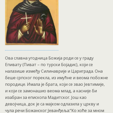
Ова славна угодница Божија роди се у граду
Епивату (Пиват – по турски Бојадис), који се
налазише између Силинаврије и Цариграда. Она
беше српског порекла, из имућне и веома побожне
породице. Имала је брата, који се звао Јевтимије,
и који се замонашио веома млад, а касније би
изабран за епископа Мадитског. Још као
девојчица, док је са мајком одлазила у цркву и
чула речи Божанског Јеванђеља:“Ко хоће за мном