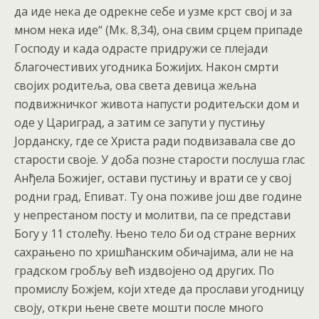
да иде нека де одрекне себе и узме крст свој и за
мном нека иде“ (Мк. 8,34), она свим срцем припаде
Господу и када одрасте придружи се плејади
благочестивих угодника Божијих. Након смрти
својих родитеља, ова света девица жељна
подвижничког живота напусти родитељски дом и
оде у Цариград, а затим се запути у пустињу
Јорданску, где се Христа ради подвизавала све до
старости своје. У доба позне старости послуша глас
Анђела Божијег, остави пустињу и врати се у свој
родни град, Епиват. Ту она поживе још две године
у непрестаном посту и молитви, па се представи
Богу у 11 столећу. Њено тело би од стране верних
сахрањено по хришћанским обичајима, али не на
градском гробљу већ издвојено од других. По
промислу Божјем, који хтеде да прослави угодницу
своју, откри њене свете мошти после много