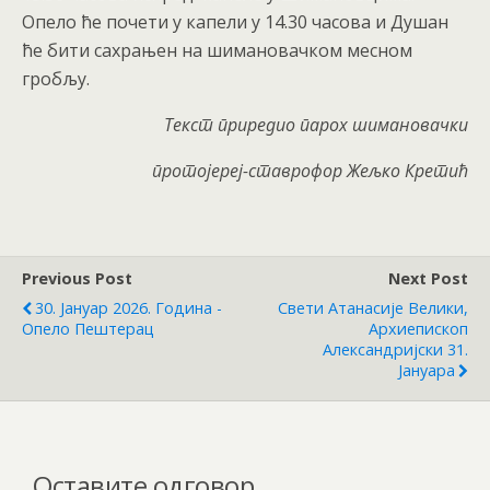
Опело ће почети у капели у 14.30 часова и Душан
ће бити сахрањен на шимановачком месном
гробљу.
Текст приредио
парох шимановачки
протојереј-ставрофор
Жељко Крети
ћ
Previous Post
Next Post
30. Јануар 2026. Година -
Свети Атанасије Велики,
Опело Пештерац
Архиепископ
Александријски 31.
Јануара
Оставите одговор