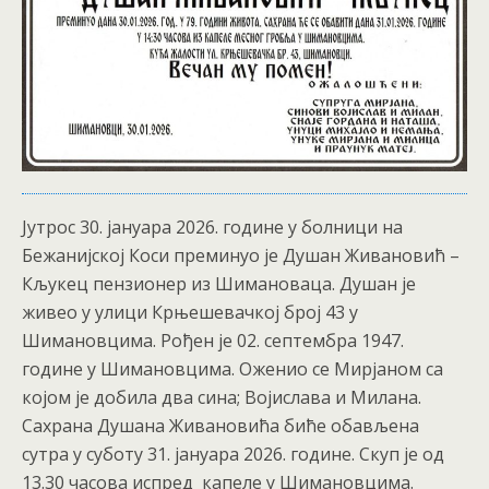
Јутрос 30. јануара 2026. године у болници на
Бежанијској Коси преминуо је Душан Живановић –
Кљукец пензионер из Шимановаца. Душан је
живео у улици Крњешевачкој број 43 у
Шимановцима. Рођен је 02. септембра 1947.
године у Шимановцима. Оженио се Мирјаном са
којом је добила два сина; Војислава и Милана.
Сахрана Душана Живановића биће обављена
сутра у суботу 31. јануара 2026. године. Скуп је од
13.30 часова испред капеле у Шимановцима.