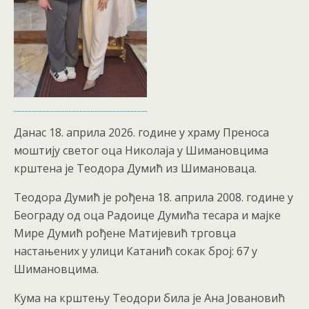
Данас 18. априла 2026. године у храму Преноса
моштију светог оца Николаја у Шимановцима
крштена је Теодора Думић из Шимановаца.
Теодора Думић је рођена 18. априла 2008. године у
Београду од оца Радоице Думића тесара и мајке
Мире Думић рођене Матијевић трговца
настањених у улици Катанић сокак број: 67 у
Шимановцима.
Кума на крштењу Теодори била је Ана Јовановић