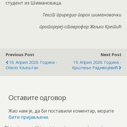
студент из Шимановаца.
Текст приредио парох шимановачки
протојереј-ставрофор Жељко Кретић
Previous Post
Next Post
16. Април 2026. Година -
19. Април 2026. Година -
Опело Кљештан
Крштење Радивојевић
Оставите одговор
Жао нам је, да би поставили коментар, морате
бити пријављени
.