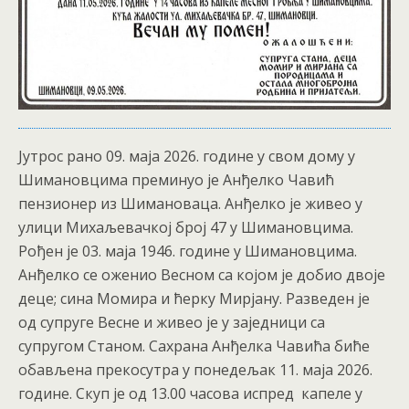
Јутрос рано 09. маја 2026. године у свом дому у
Шимановцима преминуо је Анђелко Чавић
пензионер из Шимановаца. Анђелко је живео у
улици Михаљевачкој број 47 у Шимановцима.
Рођен је 03. маја 1946. године у Шимановцима.
Анђелко се оженио Весном са којом је добио двоје
деце; сина Момира и ћерку Мирјану. Разведен је
од супруге Весне и живео је у заједници са
супругом Станом. Сахрана Анђелка Чавића биће
обављена прекосутра у понедељак 11. маја 2026.
године. Скуп је од 13.00 часова испред капеле у