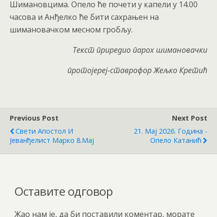
Шимановцима. Опело ће почети у капели у 14.00
часова и Анђелко ће бити сахрањен на
шимановачком месном гробљу.
Текст приредио
парох шимановачки
протојереј-ставрофор
Жељко Крети
ћ
Previous Post
Next Post
Свети Апостол И
21. Мај 2026. Година -
Јеванђелист Марко 8.мај
Опело Катанић
Оставите одговор
Жао нам је, да би поставили коментар, морате