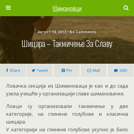
Шимановци
Август 18, 2013 • No Comments
Шицара – Такмичење За Славу
Share
Tweet
Pin
Mail
SMS
Ловачка секција из Шимановаца је као и до сада
узела учешће у организацији славе шимановачке.
Ловци су организовали такмичење у две
категорије, на глинене голубове и класична
шицара.
У категорији на глинене голубове укупно је било