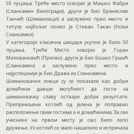
55 пуцања. Треће место освојио је Мишко Фабри
(Сланкамен Виногради), други је био Бранислав
Танчић (Шимановци) а заслужено прво место и
титулу најбољег понео је Стеван Такач (Нови
Сланкамен).
У категороји класична шицара укупно је било 50
пуцања. Треће Место освојио је Горан
Миловановић (Прхово), други је био Бошко Гршић
(Сланкамен) а заслужено прво место и
најуспешнији је био Дража из Сланкамена.
Шимановачки ловци су се показали као добри
домаћини давши могућност да гости за
шимановачку славу остваре добре резултате.
Припремљени котлић од јелена је поправио
расположење свим гостима а и домаћинима. За све
учеснике на првом месту је ово било лепо
дружење. Уз котлић се мало нашалило и испричала