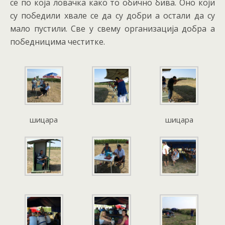
се по која ловачка како то обично бива. Оно који
су победили хвале се да су добри а остали да су
мало пустили. Све у свему организација добра а
победницима честитке.
шицара
шицара