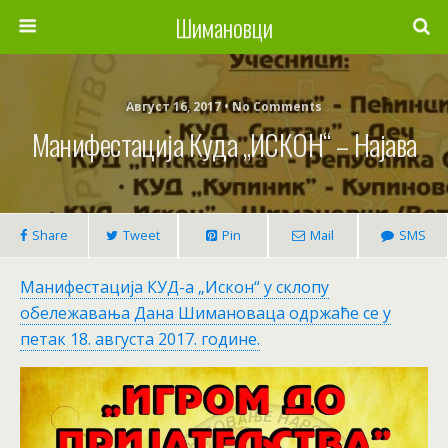
Шимановци
Август 16, 2017 • No Comments
Манифестација Куда „ИСКОН“ – Најава
Share
Tweet
Pin
Mail
SMS
Манифестација КУД-а „Искон“ у склопу
обележавања Дана Шимановаца одржаће се у
петак 18. августа 2017. године.